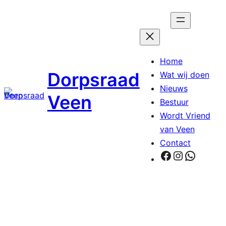
Ga
naar
de
inhoud
Home
Dorpsraad
Wat wij doen
Nieuws
Veen
Bestuur
Wordt Vriend
van Veen
Contact
Facebook
Instagra
Whats