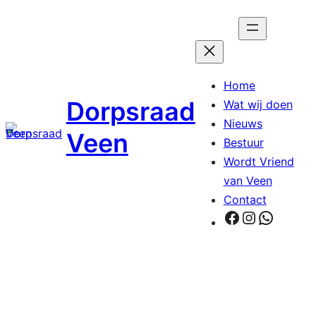
Ga
naar
de
inhoud
Home
Dorpsraad
Wat wij doen
Nieuws
Veen
Bestuur
Wordt Vriend
van Veen
Contact
Facebook
Instagra
Whats