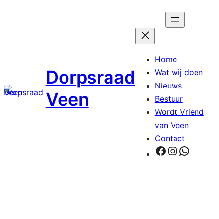
Ga
naar
de
inhoud
Home
Dorpsraad
Wat wij doen
Nieuws
Veen
Bestuur
Wordt Vriend
van Veen
Contact
Facebook
Instagra
Whats