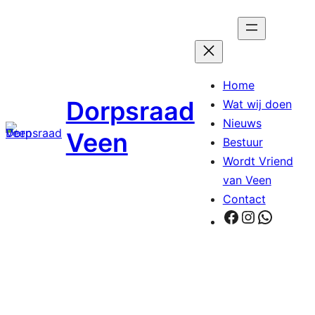
Ga
naar
de
inhoud
Home
Dorpsraad
Wat wij doen
Nieuws
Veen
Bestuur
Wordt Vriend
van Veen
Contact
Facebook
Instagra
Whats