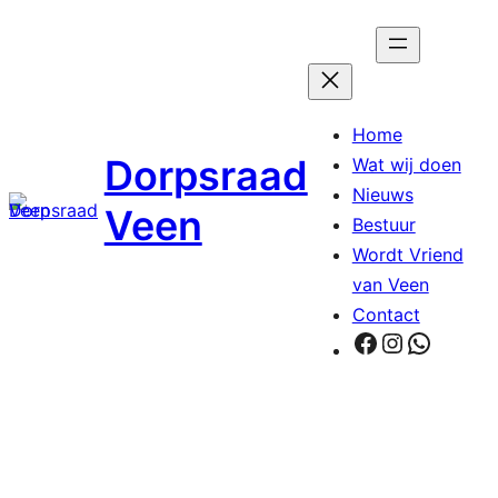
Ga
naar
de
inhoud
Home
Dorpsraad
Wat wij doen
Nieuws
Veen
Bestuur
Wordt Vriend
van Veen
Contact
Facebook
Instagra
Whats