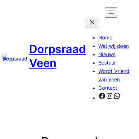
Ga
naar
de
inhoud
Home
Dorpsraad
Wat wij doen
Nieuws
Veen
Bestuur
Wordt Vriend
van Veen
Contact
Facebook
Instagra
Whats